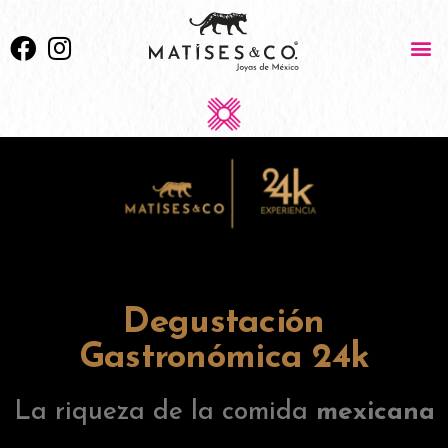
Degustación
Gastronómica 24k
La riqueza de la comida
mexicana