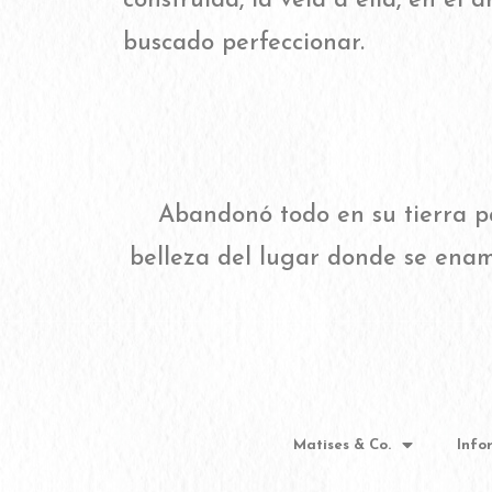
construida, la veía a ella, en el 
buscado perfeccionar.​
Abandonó todo en su tierra p
belleza del lugar donde se enamo
Matises & Co.
Info